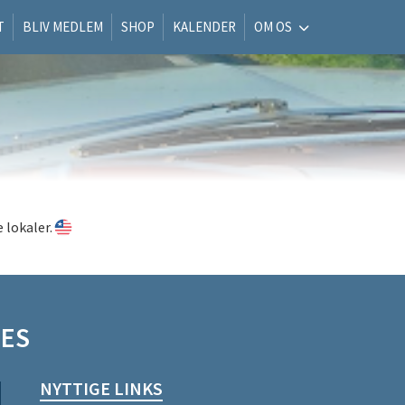
T
BLIV MEDLEM
SHOP
KALENDER
OM OS
 lokaler.
NES
NYTTIGE LINKS