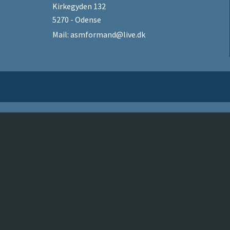
Kirkegyden 132
5270 - Odense
Mail:
asmformand@live.dk