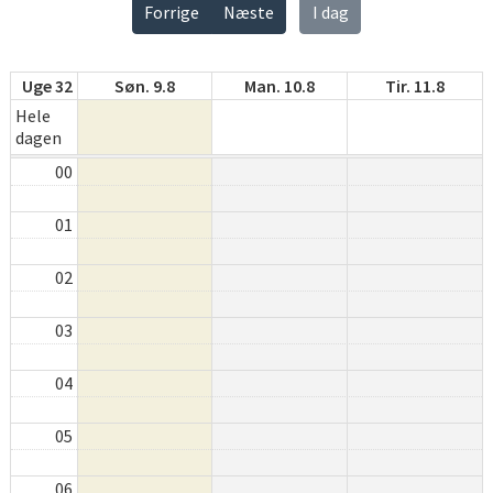
Forrige
Næste
I dag
Uge 32
Søn. 9.8
Man. 10.8
Tir. 11.8
Hele
dagen
00
01
02
03
04
05
06